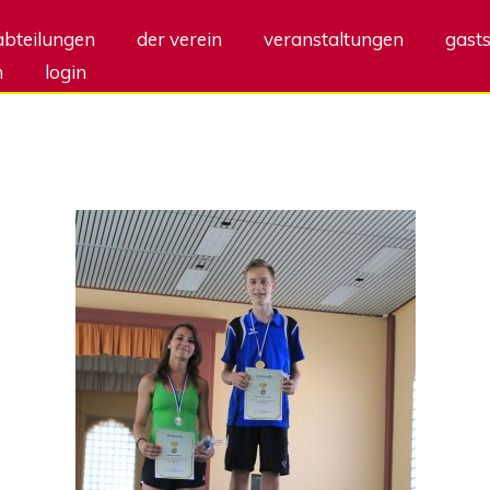
abteilungen
der verein
veranstaltungen
gasts
m
login